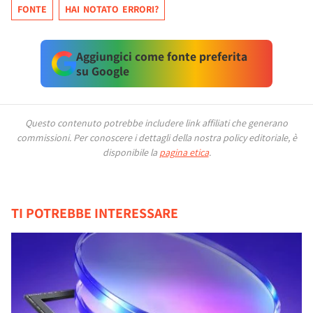
FONTE
HAI NOTATO ERRORI?
Aggiungici come fonte preferita
su Google
Questo contenuto potrebbe includere link affiliati che generano
commissioni.
Per conoscere i dettagli della nostra policy editoriale, è
disponibile la
pagina etica
.
TI POTREBBE INTERESSARE