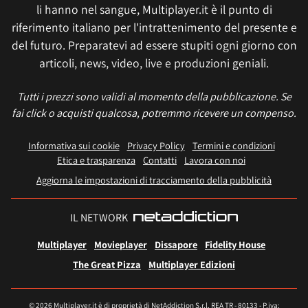
li hanno nel sangue, Multiplayer.it è il punto di
riferimento italiano per l'intrattenimento del presente e
del futuro. Preparatevi ad essere stupiti ogni giorno con
articoli, news, video, live e produzioni geniali.
Tutti i prezzi sono validi al momento della pubblicazione. Se
fai click o acquisti qualcosa, potremmo ricevere un compenso.
Informativa sui cookie
Privacy Policy
Termini e condizioni
Etica e trasparenza
Contatti
Lavora con noi
Aggiorna le impostazioni di tracciamento della pubblicità
IL NETWORK
Multiplayer
Movieplayer
Dissapore
Fidelity House
The Great Pizza
Multiplayer Edizioni
© 2026 Multiplayer.it è di proprietà di NetAddiction S.r.l. REA TR - 80133 - P.iva: