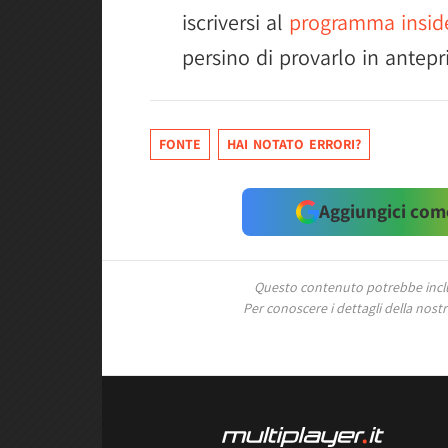
iscriversi al
programma insid
persino di provarlo in antep
FONTE
HAI NOTATO ERRORI?
Aggiungici come
Questo contenuto potrebbe includ
Per conoscere i dettagli della nostra