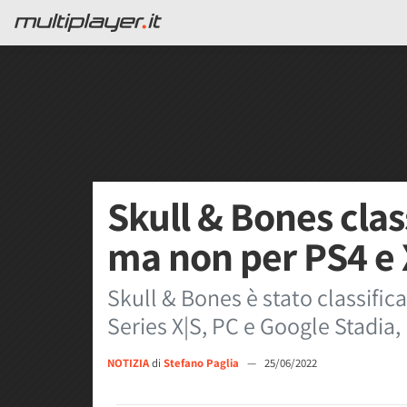
Skull & Bones clas
ma non per PS4 e
Skull & Bones è stato classifi
Series X|S, PC e Google Stadia
NOTIZIA
di
Stefano Paglia
—
25/06/2022