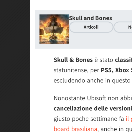
Skull and Bones
Articoli
N
Skull & Bones
è stato
classi
statunitense, per
PS5, Xbox 
escludendo anche in questo c
Nonostante Ubisoft non abbi
cancellazione delle versio
giusto poche settimane fa
il
board brasiliana
, anche in q