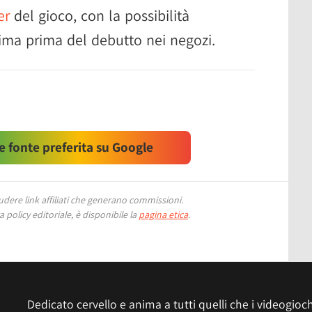
er
del gioco, con la possibilità
rima prima del debutto nei negozi.
 fonte preferita su Google
ere link affiliati che generano commissioni.
 policy editoriale, è disponibile la
pagina etica
.
Dedicato cervello e anima a tutti quelli che i videogiochi