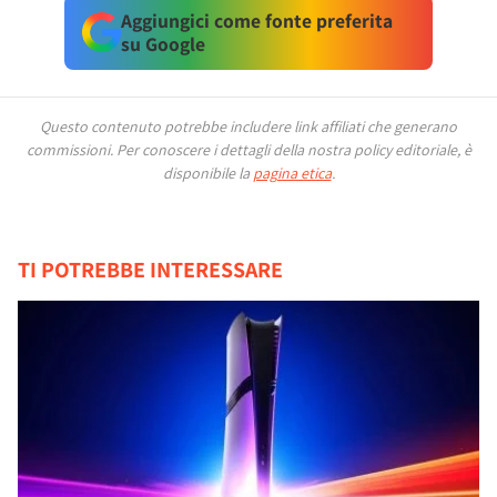
Aggiungici come fonte preferita
su Google
Questo contenuto potrebbe includere link affiliati che generano
commissioni.
Per conoscere i dettagli della nostra policy editoriale, è
disponibile la
pagina etica
.
TI POTREBBE INTERESSARE