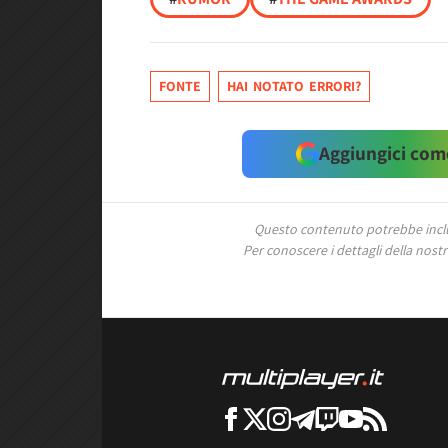
FONTE
HAI NOTATO ERRORI?
Aggiungici come
Questo contenuto potrebbe includ
Per conoscere i dettagli della nostra