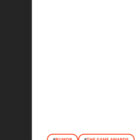
#
RUMOR
#
THE GAME AWARDS