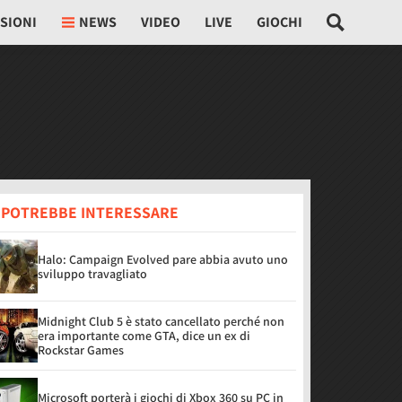
SIONI
NEWS
VIDEO
LIVE
GIOCHI
I POTREBBE INTERESSARE
Halo: Campaign Evolved pare abbia avuto uno
sviluppo travagliato
Midnight Club 5 è stato cancellato perché non
era importante come GTA, dice un ex di
Rockstar Games
Microsoft porterà i giochi di Xbox 360 su PC in