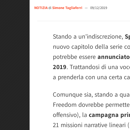
NOTIZIA
di
Simone Tagliaferri
—
09/12/2019
Stando a un'indiscrezione,
S
nuovo capitolo della serie c
potrebbe essere
annunciat
2019
. Trattandosi di una vo
a prenderla con una certa ca
Comunque sia, stando a quant
Freedom dovrebbe permett
offensivo), la
campagna pri
21 missioni narrative lineari