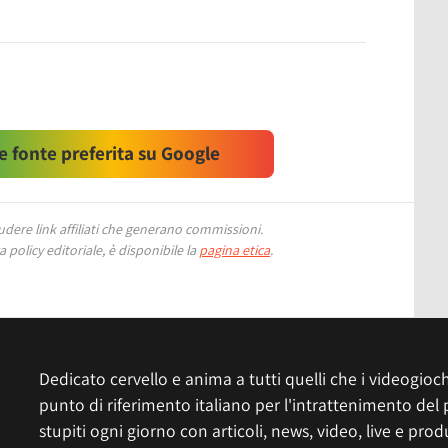
 fonte preferita su Google
ere link affiliati che generano commissioni.
 policy editoriale, è disponibile la
pagina etica
.
Dedicato cervello e anima a tutti quelli che i videogiochi
punto di riferimento italiano per l'intrattenimento del 
stupiti ogni giorno con articoli, news, video, live e prod