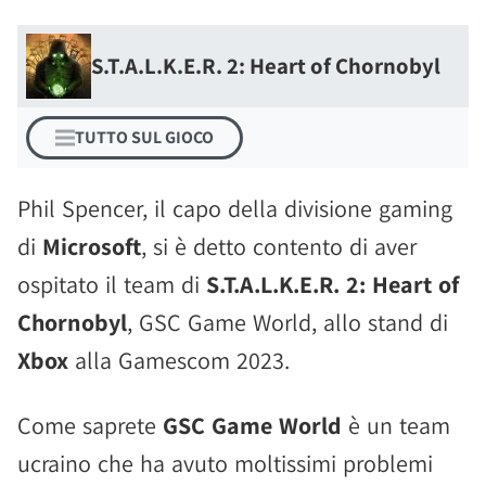
S.T.A.L.K.E.R. 2: Heart of Chornobyl
TUTTO SUL GIOCO
Phil Spencer, il capo della divisione gaming
di
Microsoft
, si è detto contento di aver
ospitato il team di
S.T.A.L.K.E.R. 2: Heart of
Chornobyl
, GSC Game World, allo stand di
Xbox
alla Gamescom 2023.
Come saprete
GSC Game World
è un team
ucraino che ha avuto moltissimi problemi