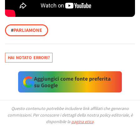
#
PARLIAMONE
HAI NOTATO ERRORI?
Aggiungici come fonte preferita
su Google
Questo contenuto potrebbe includere link affiliati che generano
commissioni.
Per conoscere i dettagli della nostra policy editoriale, è
disponibile la
pagina etica
.