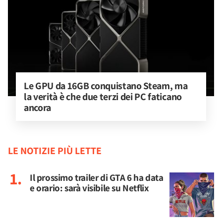
Le GPU da 16GB conquistano Steam, ma 
la verità è che due terzi dei PC faticano 
ancora
LE NOTIZIE PIÙ LETTE
Il prossimo trailer di GTA 6 ha data
e orario: sarà visibile su Netflix