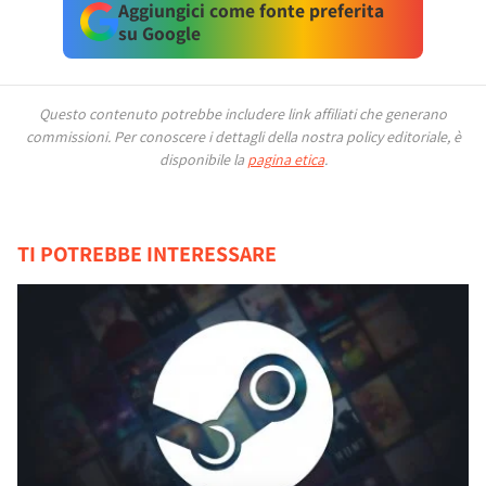
Aggiungici come fonte preferita
su Google
Questo contenuto potrebbe includere link affiliati che generano
commissioni.
Per conoscere i dettagli della nostra policy editoriale, è
disponibile la
pagina etica
.
TI POTREBBE INTERESSARE