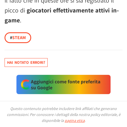
il fatto che in queste ore si sia registrato il
picco di
giocatori effettivamente attivi in-
game
.
#
STEAM
HAI NOTATO ERRORI?
Aggiungici come fonte preferita
su Google
Questo contenuto potrebbe includere link affiliati che generano
commissioni.
Per conoscere i dettagli della nostra policy editoriale, è
disponibile la
pagina etica
.