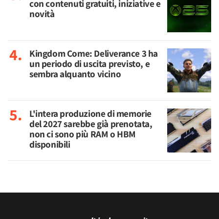
con contenuti gratuiti, iniziative e
novità
Kingdom Come: Deliverance 3 ha
un periodo di uscita previsto, e
sembra alquanto vicino
L'intera produzione di memorie
del 2027 sarebbe già prenotata,
non ci sono più RAM o HBM
disponibili