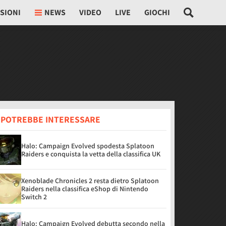
SIONI
NEWS
VIDEO
LIVE
GIOCHI
I POTREBBE INTERESSARE
Halo: Campaign Evolved spodesta Splatoon
Raiders e conquista la vetta della classifica UK
Xenoblade Chronicles 2 resta dietro Splatoon
Raiders nella classifica eShop di Nintendo
Switch 2
Halo: Campaign Evolved debutta secondo nella