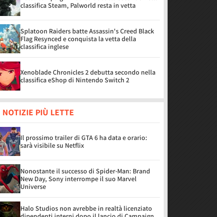
classifica Steam, Palworld resta in vetta
Splatoon Raiders batte Assassin's Creed Black
Flag Resynced e conquista la vetta della
classifica inglese
Xenoblade Chronicles 2 debutta secondo nella
classifica eShop di Nintendo Switch 2
 NOTIZIE PIÙ LETTE
Il prossimo trailer di GTA 6 ha data e orario:
sarà visibile su Netflix
Nonostante il successo di Spider-Man: Brand
New Day, Sony interrompe il suo Marvel
Universe
Halo Studios non avrebbe in realtà licenziato
dipendenti interni dopo il lancio di Campaign