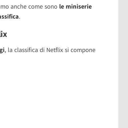
tiamo anche come sono
le miniserie
ssifica
.
lix
gi
, la classifica di Netflix si compone