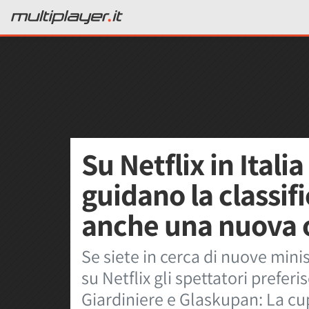
Su Netflix in Italia
guidano la classifi
anche una nuova 
Se siete in cerca di nuove minise
su Netflix gli spettatori prefe
Giardiniere e Glaskupan: La cup