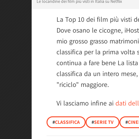
Le locandine dei film più visti in Italia su Netflix
La Top 10 dei film più visti 
Dove osano le cicogne, iHosta
mio grosso grasso matrimoni
classifica per la prima volta s
continua a fare bene La lista 
classifica da un intero mese,
"riciclo" maggiore.
Vi lasciamo infine ai
dati del
#
CLASSIFICA
#
SERIE TV
#
CIN