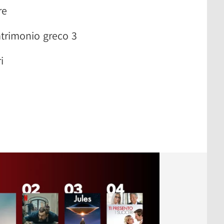
re
atrimonio greco 3
i