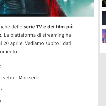
ifiche delle
serie TV e dei film più
x
. La piattaforma di streaming ha
l 20 aprile. Vediamo subito i dati
 momento:
e
 vetro - Mini serie
 7
e