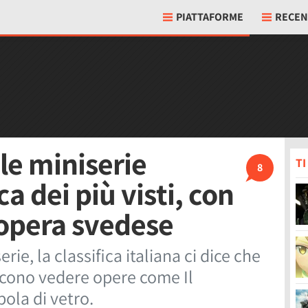
PIATTAFORME
RECEN
 le miniserie
T
8
ca dei più visti, con
opera svedese
rie, la classifica italiana ci dice che
riscono vedere opere come Il
ola di vetro.