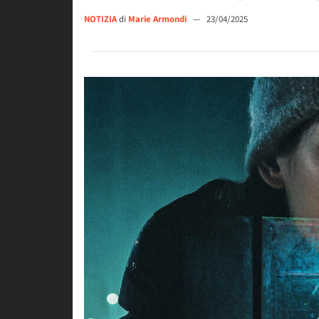
NOTIZIA
di
Marie Armondi
—
23/04/2025