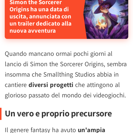
Simon the Sorcerer
Origins ha una data di
uscita, annunciata con
un trailer dedicato alla
nuova avventura
Quando mancano ormai pochi giorni al
lancio di Simon the Sorcerer Origins, sembra
insomma che Smallthing Studios abbia in
cantiere
diversi progetti
che attingono al
glorioso passato del mondo dei videogiochi.
Un vero e proprio precursore
Il genere fantasy ha avuto
un'ampia