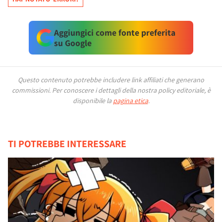
Aggiungici come fonte preferita
su Google
Questo contenuto potrebbe includere link affiliati che generano
commissioni.
Per conoscere i dettagli della nostra policy editoriale, è
disponibile la
pagina etica
.
TI POTREBBE INTERESSARE