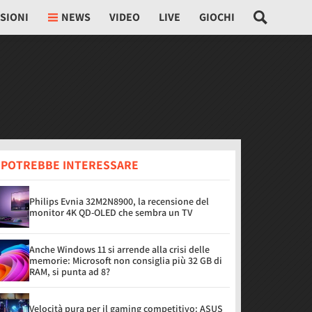
SIONI
NEWS
VIDEO
LIVE
GIOCHI
I POTREBBE INTERESSARE
Philips Evnia 32M2N8900, la recensione del
monitor 4K QD-OLED che sembra un TV
Anche Windows 11 si arrende alla crisi delle
memorie: Microsoft non consiglia più 32 GB di
RAM, si punta ad 8?
Velocità pura per il gaming competitivo: ASUS