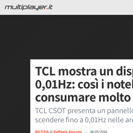
TCL mostra un dis
0,01Hz: così i no
consumare molto
TCL CSOT presenta un pannello 
scendere fino a 0,01Hz nelle a
NOTIZIA
di
Raffaele Staccini
—
08/05/2026