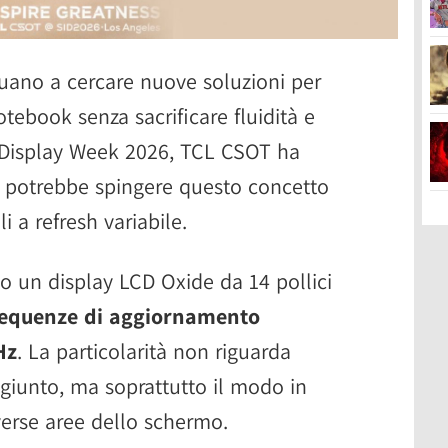
nuano a cercare nuove soluzioni per
tebook senza sacrificare fluidità e
ID Display Week 2026, TCL CSOT ha
 potrebbe spingere questo concetto
i a refresh variabile.
to un display LCD Oxide da 14 pollici
requenze di aggiornamento
Hz
. La particolarità non riguarda
ggiunto, ma soprattutto il modo in
iverse aree dello schermo.