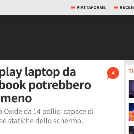
PIATTAFORME
RECEN
play laptop da
T
4
tebook potrebbero
 meno
Oxide da 14 pollici capace di
ree statiche dello schermo.