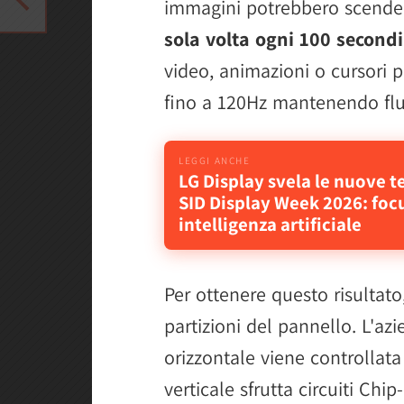
immagini potrebbero scender
sola volta ogni 100 secondi
video, animazioni o cursori 
fino a 120Hz mantenendo flui
LG Display svela le nuove t
SID Display Week 2026: focu
intelligenza artificiale
Per ottenere questo risultato
partizioni del pannello. L'az
orizzontale viene controllata
verticale sfrutta circuiti Chi