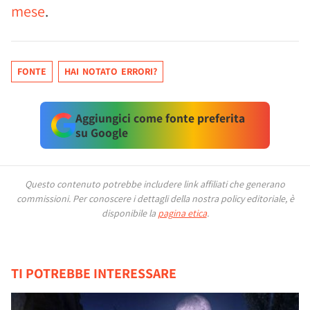
mese
.
FONTE
HAI NOTATO ERRORI?
Aggiungici come fonte preferita
su Google
Questo contenuto potrebbe includere link affiliati che generano
commissioni.
Per conoscere i dettagli della nostra policy editoriale, è
disponibile la
pagina etica
.
TI POTREBBE INTERESSARE