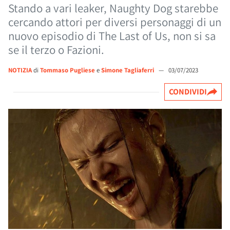
Stando a vari leaker, Naughty Dog starebbe
cercando attori per diversi personaggi di un
nuovo episodio di The Last of Us, non si sa
se il terzo o Fazioni.
NOTIZIA
di
Tommaso Pugliese
e
Simone Tagliaferri
—
03/07/2023
CONDIVIDI