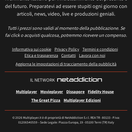
del futuro. Preparatevi ad essere stupiti ogni giorno con
articoli, news, video, live e produzioni geniali.
Tutti i prezzi sono validi al momento della pubblicazione. Se
fai click o acquisti qualcosa, potremmo ricevere un compenso.
Informativa sui cookie
Privacy Policy
Termini e condizioni
Etica e trasparenza
Contatti
Lavora con noi
Aggiorna le impostazioni di tracciamento della pubblicità
IL NETWORK
Multiplayer
Movieplayer
Dissapore
Fidelity House
The Great Pizza
Multiplayer Edizioni
© 2026 Multiplayer.it è di proprietà di NetAddiction S.r.l. REA TR - 80133 - P.iva:
01206540559 – Sede Legale: Piazza Europa, 19 - 05100 Terni (TR) Italy