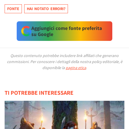
FONTE
HAI NOTATO ERRORI?
Aggiungici come fonte preferita
su Google
Questo contenuto potrebbe includere link affiliati che generano
commissioni.
Per conoscere i dettagli della nostra policy editoriale, è
disponibile la
pagina etica
.
TI POTREBBE INTERESSARE