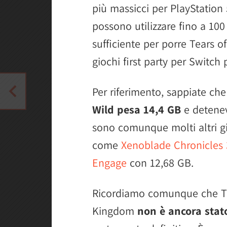
più massicci per PlayStation 
possono utilizzare fino a 100
sufficiente per porre Tears o
giochi first party per Switch
Per riferimento, sappiate ch
Wild pesa 14,4 GB
e detenev
sono comunque molti altri gio
come
Xenoblade Chronicles 
Engage
con 12,68 GB.
Ricordiamo comunque che Th
Kingdom
non è ancora stat