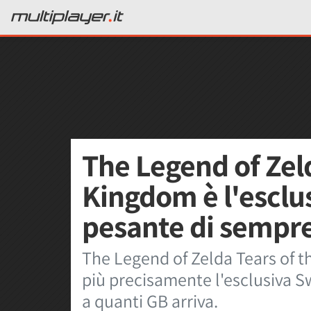
The Legend of Zeld
Kingdom è l'esclu
pesante di sempre
The Legend of Zelda Tears of t
più precisamente l'esclusiva S
a quanti GB arriva.