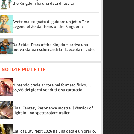
the Kingdom ha una data di uscita
Avete mai sognato di guidare un jet in The
Legend of Zelda: Tears of the Kingdom?
Da Zelda: Tears of the Kingdom arriva una
nuova statua esclusiva di Link, eccola in video
 NOTIZIE PIÙ LETTE
Nintendo crede ancora nel formato fisico, il
38,5% dei giochi venduti è su cartuccia
Final Fantasy Resonance mostra il Warrior of
Light in uno spettacolare trailer
Call of Duty Next 2026 ha una data e un orario,