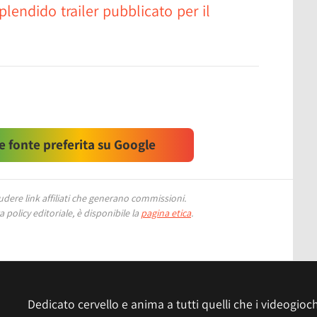
lendido trailer pubblicato per il
 fonte preferita su Google
ere link affiliati che generano commissioni.
 policy editoriale, è disponibile la
pagina etica
.
Dedicato cervello e anima a tutti quelli che i videogiochi