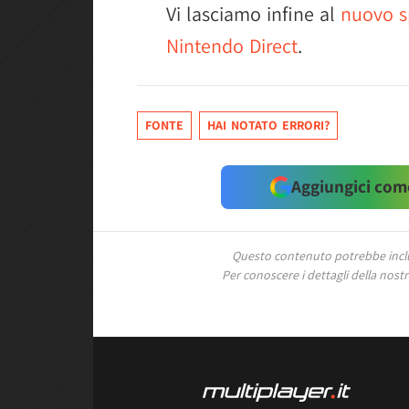
Vi lasciamo infine al
nuovo sp
Nintendo Direct
.
FONTE
HAI NOTATO ERRORI?
Aggiungici come
Questo contenuto potrebbe includ
Per conoscere i dettagli della nostra