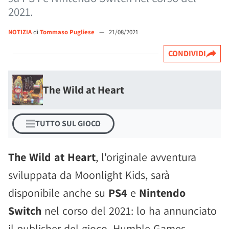
2021.
NOTIZIA
di
Tommaso Pugliese
—
21/08/2021
CONDIVIDI
The Wild at Heart
TUTTO SUL GIOCO
The Wild at Heart
, l'originale avventura
sviluppata da Moonlight Kids, sarà
disponibile anche su
PS4
e
Nintendo
Switch
nel corso del 2021: lo ha annunciato
il publisher del gioco, Humble Games.