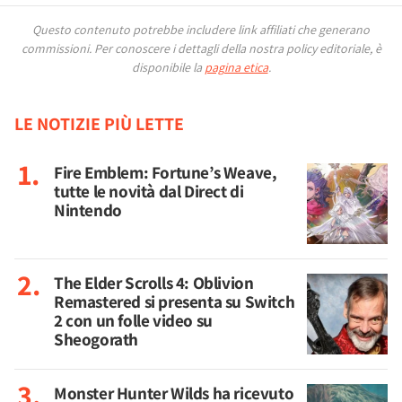
Questo contenuto potrebbe includere link affiliati che generano
commissioni.
Per conoscere i dettagli della nostra policy editoriale, è
disponibile la
pagina etica
.
LE NOTIZIE PIÙ LETTE
Fire Emblem: Fortune’s Weave,
tutte le novità dal Direct di
Nintendo
The Elder Scrolls 4: Oblivion
Remastered si presenta su Switch
2 con un folle video su
Sheogorath
Monster Hunter Wilds ha ricevuto