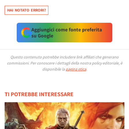
HAI NOTATO ERRORI?
Aggiungici come fonte preferita
su Google
Questo contenuto potrebbe includere link affiliati che generano
commissioni.
Per conoscere i dettagli della nostra policy editoriale, è
disponibile la
pagina etica
.
TI POTREBBE INTERESSARE