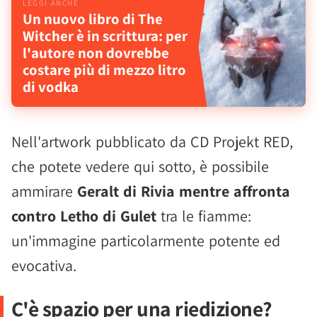
Un nuovo libro di The
Witcher è in scrittura: per
l'autore non dovrebbe
costare più di mezzo litro
di vodka
Nell'artwork pubblicato da CD Projekt RED,
che potete vedere qui sotto, è possibile
ammirare
Geralt di Rivia mentre affronta
contro Letho di Gulet
tra le fiamme:
un'immagine particolarmente potente ed
evocativa.
C'è spazio per una riedizione?