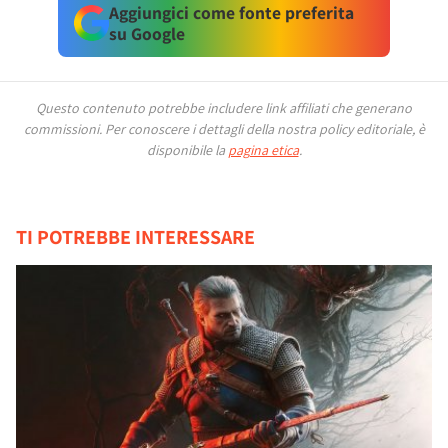
Aggiungici come fonte preferita
su Google
Questo contenuto potrebbe includere link affiliati che generano
commissioni.
Per conoscere i dettagli della nostra policy editoriale, è
disponibile la
pagina etica
.
TI POTREBBE INTERESSARE