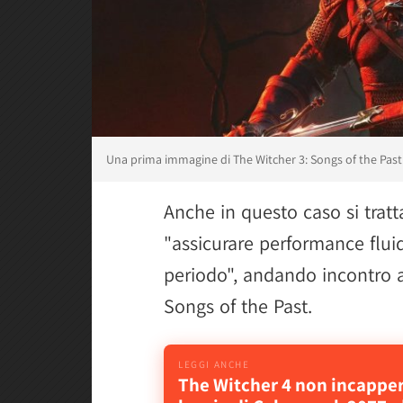
Una prima immagine di The Witcher 3: Songs of the Past
Anche in questo caso si tratta
"assicurare performance flui
periodo", andando incontro a
Songs of the Past.
The Witcher 4 non incapper