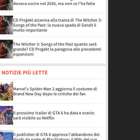
doveva uscire nel 2026, ma non ce l'ha fatta
CD Projekt accenna alla trama di The Witcher 3:
Songs of the Past: la nuova spada di Geralt è
molto importante
The Witcher 3: Songs of the Past quanto sarà
grande? CD Projekt la paragona alle precedenti
espansioni
 NOTIZIE PIÙ LETTE
Marvel's Spider-Man 2 aggiorna il costume di
Brand New Day dopo le critiche dei fan
Il prossimo trailer di GTA 6 ha data e orario:
sarà visibile su Netflix
Il publisher di GTA 6 approva l'abbandono dei
dischi da parte di PlayStation: il 90% del suo