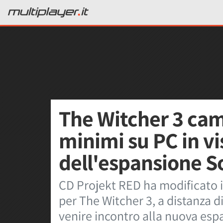
The Witcher 3 camb
minimi su PC in vi
dell'espansione S
CD Projekt RED ha modificato i
per The Witcher 3, a distanza di
venire incontro alla nuova esp