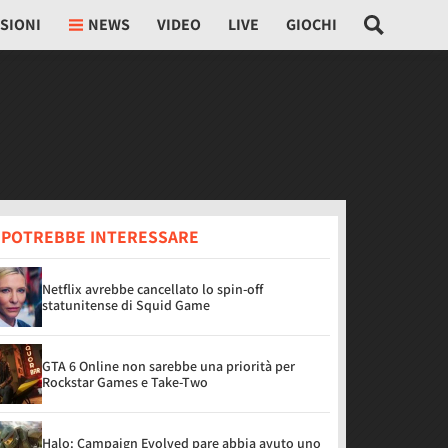
SIONI
NEWS
VIDEO
LIVE
GIOCHI
I POTREBBE INTERESSARE
Netflix avrebbe cancellato lo spin-off
statunitense di Squid Game
GTA 6 Online non sarebbe una priorità per
Rockstar Games e Take-Two
Halo: Campaign Evolved pare abbia avuto uno