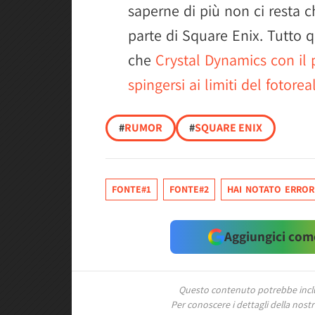
saperne di più non ci resta 
parte di Square Enix. Tutto
che
Crystal Dynamics con il
spingersi ai limiti del fotore
#
RUMOR
#
SQUARE ENIX
FONTE#1
FONTE#2
HAI NOTATO ERROR
Aggiungici come
Questo contenuto potrebbe includ
Per conoscere i dettagli della nostra