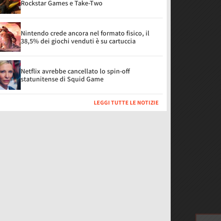
Rockstar Games e Take-Two
Nintendo crede ancora nel formato fisico, il
38,5% dei giochi venduti è su cartuccia
Netflix avrebbe cancellato lo spin-off
statunitense di Squid Game
LEGGI TUTTE LE NOTIZIE