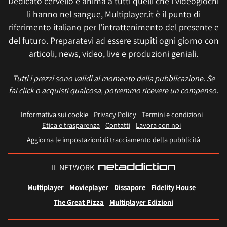
Dedicato cervello e anima a tutti quelli che i videogiochi
li hanno nel sangue, Multiplayer.it è il punto di
riferimento italiano per l'intrattenimento del presente e
del futuro. Preparatevi ad essere stupiti ogni giorno con
articoli, news, video, live e produzioni geniali.
Tutti i prezzi sono validi al momento della pubblicazione. Se
fai click o acquisti qualcosa, potremmo ricevere un compenso.
Informativa sui cookie
Privacy Policy
Termini e condizioni
Etica e trasparenza
Contatti
Lavora con noi
Aggiorna le impostazioni di tracciamento della pubblicità
IL NETWORK
Multiplayer
Movieplayer
Dissapore
Fidelity House
The Great Pizza
Multiplayer Edizioni