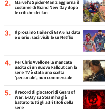
Marvel's Spider-Man 2 aggiorna il
costume di Brand New Day dopo
le critiche dei fan
Il prossimo trailer di GTA 6 ha data
e orario: sarà visibile su Netflix
Per Chris Avellone la mancata
uscita di un nuovo Fallout con la
serie TV è stata una scelta
'personale', non commerciale
Il record di giocatori di Gears of
War: E-Day su Steam ha già
battuto tutti gli altri titoli della
serie