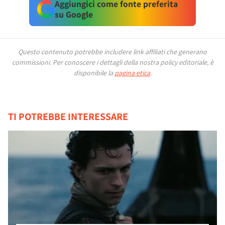
Aggiungici come fonte preferita
su Google
Questo contenuto potrebbe includere link affiliati che generano
commissioni.
Per conoscere i dettagli della nostra policy editoriale, è
disponibile la
pagina etica
.
TI POTREBBE INTERESSARE