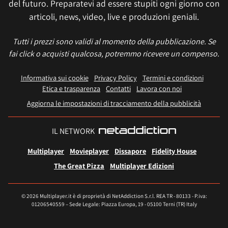
del futuro. Preparatevi ad essere stupiti ogni giorno con
articoli, news, video, live e produzioni geniali.
Tutti i prezzi sono validi al momento della pubblicazione. Se
fai click o acquisti qualcosa, potremmo ricevere un compenso.
Informativa sui cookie
Privacy Policy
Termini e condizioni
Etica e trasparenza
Contatti
Lavora con noi
Aggiorna le impostazioni di tracciamento della pubblicità
IL NETWORK
Multiplayer
Movieplayer
Dissapore
Fidelity House
The Great Pizza
Multiplayer Edizioni
© 2026 Multiplayer.it è di proprietà di NetAddiction S.r.l. REA TR - 80133 - P.iva:
01206540559 – Sede Legale: Piazza Europa, 19 - 05100 Terni (TR) Italy