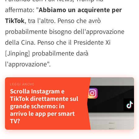
affermato: "
Abbiamo un acquirente per
TikTok
, tra l'altro. Penso che avrò
probabilmente bisogno dell'approvazione
della Cina. Penso che il Presidente Xi
[Jinping] probabilmente darà
l'approvazione".
Scrolla Instagram e
TikTok direttamente sul
grande schermo: in
arrivo le app per smart
TV?