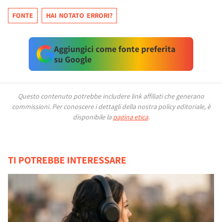
FONTE
HAI NOTATO ERRORI?
Aggiungici come fonte preferita
su Google
Questo contenuto potrebbe includere link affiliati che generano
commissioni.
Per conoscere i dettagli della nostra policy editoriale, è
disponibile la
pagina etica
.
TI POTREBBE INTERESSARE