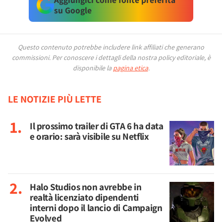
su Google
Questo contenuto potrebbe includere link affiliati che generano
commissioni.
Per conoscere i dettagli della nostra policy editoriale, è
disponibile la
pagina etica
.
LE NOTIZIE PIÙ LETTE
Il prossimo trailer di GTA 6 ha data
e orario: sarà visibile su Netflix
Halo Studios non avrebbe in
realtà licenziato dipendenti
interni dopo il lancio di Campaign
Evolved