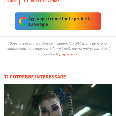
FONTE
HAI NOTATO ERRORI?
Aggiungici come fonte preferita
su Google
Questo contenuto potrebbe includere link affiliati che generano
commissioni.
Per conoscere i dettagli della nostra policy editoriale, è
disponibile la
pagina etica
.
TI POTREBBE INTERESSARE