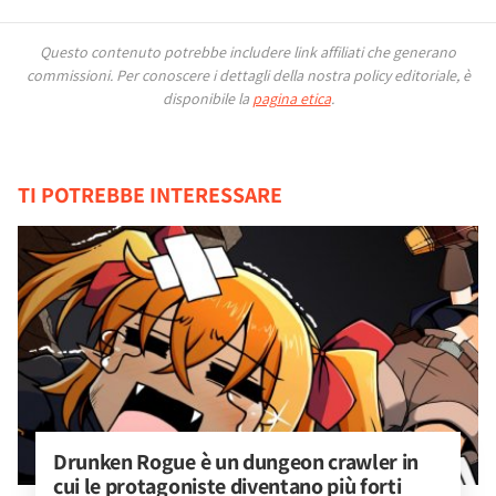
Questo contenuto potrebbe includere link affiliati che generano
commissioni.
Per conoscere i dettagli della nostra policy editoriale, è
disponibile la
pagina etica
.
TI POTREBBE INTERESSARE
Drunken Rogue è un dungeon crawler in 
cui le protagoniste diventano più forti 