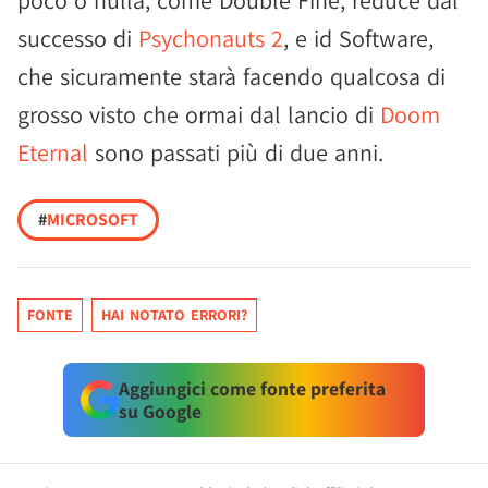
poco o nulla, come Double Fine, reduce dal
successo di
Psychonauts 2
, e id Software,
che sicuramente starà facendo qualcosa di
grosso visto che ormai dal lancio di
Doom
Eternal
sono passati più di due anni.
#
MICROSOFT
FONTE
HAI NOTATO ERRORI?
Aggiungici come fonte preferita
su Google