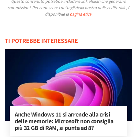
Questo contenuto potrebbe includere link affiliati che generano
commissioni.
Per conoscere i dettagli della nostra policy editoriale, è
disponibile la
pagina etica
.
TI POTREBBE INTERESSARE
Anche Windows 11 si arrende alla crisi 
delle memorie: Microsoft non consiglia 
più 32 GB di RAM, si punta ad 8?