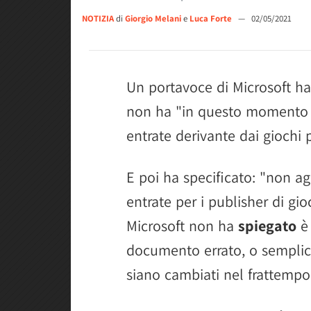
NOTIZIA
di
Giorgio Melani
e
Luca Forte
—
02/05/2021
Un portavoce di Microsoft h
non ha "in questo momento i
entrate derivante dai giochi 
E poi ha specificato: "non a
entrate per i publisher di gi
Microsoft non ha
spiegato
è
documento errato, o semplic
siano cambiati nel frattempo