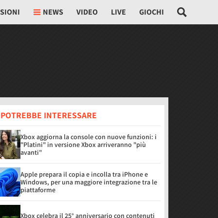
SIONI
NEWS
VIDEO
LIVE
GIOCHI
I POTREBBE INTERESSARE
Xbox aggiorna la console con nuove funzioni: i
"Platini" in versione Xbox arriveranno "più
avanti"
Apple prepara il copia e incolla tra iPhone e
Windows, per una maggiore integrazione tra le
piattaforme
Xbox celebra il 25° anniversario con contenuti