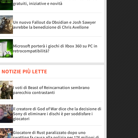
gratuiti, iniziative e novità
Un nuovo Fallout da Obsidian e Josh Sawyer
avrebbe la benedizione di Chris Avellone
Microsoft porterà i giochi di Xbox 360 su PC in
retrocompatibilità?
 NOTIZIE PIÙ LETTE
I voti di Beast of Reincarnation sembrano
parecchio contrastanti
Il creatore di God of War dice che la decisione di
Sony di eliminare i dischi è per soddisfare i
giocatori
Giocatore di Rust paralizzato dopo uno
swatting fa causa alla polizia per 176 milioni di