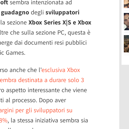
oft
sembra intenzionata ad
i guadagno
degli
sviluppatori
lla sezione
Xbox Series X|S e Xbox
ltre che sulla sezione PC, questa è
erge dai documenti resi pubblici
pic Games.
so anche che l'
esclusiva Xbox
 sembra destinata a durare solo 3
ro aspetto interessante che viene
ti al processo. Dopo aver
gini per gli sviluppatori su
88%
, la stessa iniziativa sembra sia