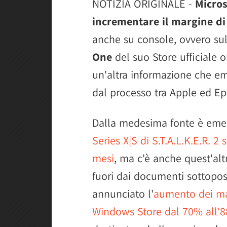
NOTIZIA ORIGINALE -
Micros
incrementare il margine d
anche su console, ovvero su
One
del suo Store ufficiale o
un'altra informazione che em
dal processo tra Apple ed E
Dalla medesima fonte è emer
Series X|S di S.T.A.L.K.E.R. 2
mesi
, ma c'è anche quest'alt
fuori dai documenti sottopos
annunciato l'
aumento dei mar
Windows Store dal 70% all'