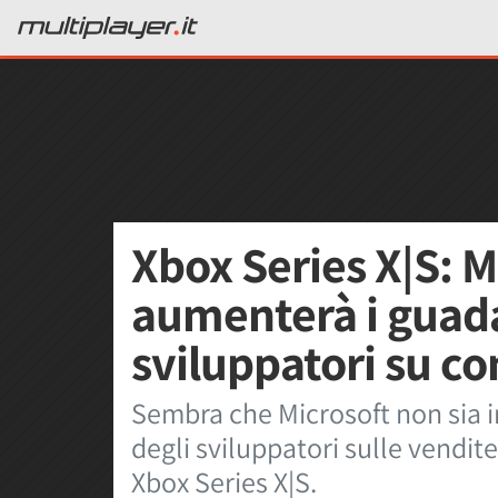
Xbox Series X|S: M
aumenterà i guada
sviluppatori su co
Sembra che Microsoft non sia 
degli sviluppatori sulle vendite 
Xbox Series X|S.