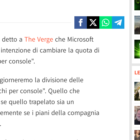
a detto a
The Verge
che Microsoft
ntenzione di cambiare la quota di
per console".
LE
ggiorneremo la divisione delle
ochi per console". Quello che
 se quello trapelato sia un
emente se i piani della compagnia
.