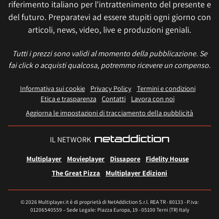
riferimento italiano per l'intrattenimento del presente e
del futuro. Preparatevi ad essere stupiti ogni giorno con
articoli, news, video, live e produzioni geniali.
Tutti i prezzi sono validi al momento della pubblicazione. Se
fai click o acquisti qualcosa, potremmo ricevere un compenso.
Informativa sui cookie
Privacy Policy
Termini e condizioni
Etica e trasparenza
Contatti
Lavora con noi
Aggiorna le impostazioni di tracciamento della pubblicità
IL NETWORK
Multiplayer
Movieplayer
Dissapore
Fidelity House
The Great Pizza
Multiplayer Edizioni
© 2026 Multiplayer.it è di proprietà di NetAddiction S.r.l. REA TR - 80133 - P.iva:
01206540559 – Sede Legale: Piazza Europa, 19 - 05100 Terni (TR) Italy