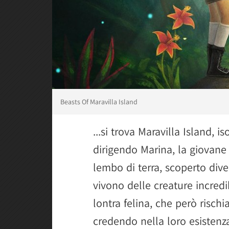
Beasts Of Maravilla Island
...si trova Maravilla Island, i
dirigendo Marina, la giovane 
lembo di terra, scoperto div
vivono delle creature incredi
lontra felina, che però risch
credendo nella loro esistenz