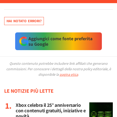
HAI NOTATO ERRORI?
Aggiungici come fonte preferita
su Google
Questo contenuto potrebbe includere link affiliati che generano
commissioni.
Per conoscere i dettagli della nostra policy editoriale, è
disponibile la
pagina etica
.
LE NOTIZIE PIÙ LETTE
Xbox celebra il 25° anniversario
con contenuti gratuiti, iniziative e
novità