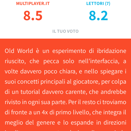
MULTIPLAYER.IT
LETTORI (
7
)
8.5
8.2
IL TUO VOTO
Old World è un esperimento di ibridazione
riuscito, che pecca solo nell'interfaccia, a
volte davvero poco chiara, e nello spiegare i
suoi concetti principali al giocatore, per colpa
di un tutorial davvero carente, che andrebbe
rivisto in ogni sua parte. Per il resto ci troviamo
di fronte a un 4x di primo livello, che integra il
meglio del genere e lo espande in direzioni