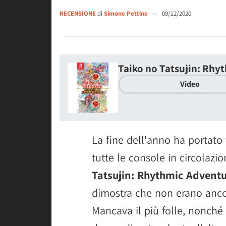
RECENSIONE
di
Simone Pettine
—
09/12/2020
Taiko no Tatsujin: Rhy
Video
La fine dell'anno ha portato t
tutte le console in circolazi
Tatsujin: Rhythmic Advent
dimostra che non erano ancora
Mancava il più folle, nonché