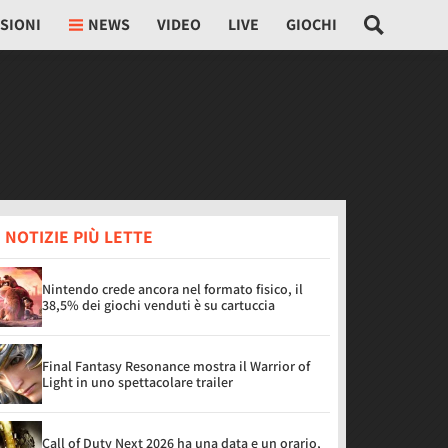
SIONI
NEWS
VIDEO
LIVE
GIOCHI
 NOTIZIE PIÙ LETTE
Nintendo crede ancora nel formato fisico, il
38,5% dei giochi venduti è su cartuccia
Final Fantasy Resonance mostra il Warrior of
Light in uno spettacolare trailer
Call of Duty Next 2026 ha una data e un orario,