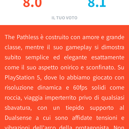
8.0
8.1
IL TUO VOTO
The Pathless è costruito con amore e grande
classe, mentre il suo gameplay si dimostra
subito semplice ed elegante esattamente
come il suo aspetto onirico e sconfinato. Su
PlayStation 5, dove lo abbiamo giocato con
risoluzione dinamica e 60fps solidi come
roccia, viaggia imperterrito privo di qualsiasi
sbavatura, con un tiepido supporto al
Dualsense a cui sono affidate tensioni e
vibrazioni dell'arco della protagonista. Non