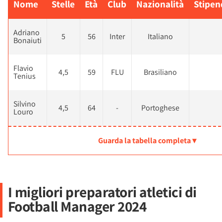
Nome
Stelle
Età
Club
Nazionalità
Stipen
Adriano
5
56
Inter
Italiano
Bonaiuti
Flavio
4,5
59
FLU
Brasiliano
Tenius
Silvino
4,5
64
-
Portoghese
Louro
Guarda la tabella completa ▾
I migliori preparatori atletici di
Football Manager 2024