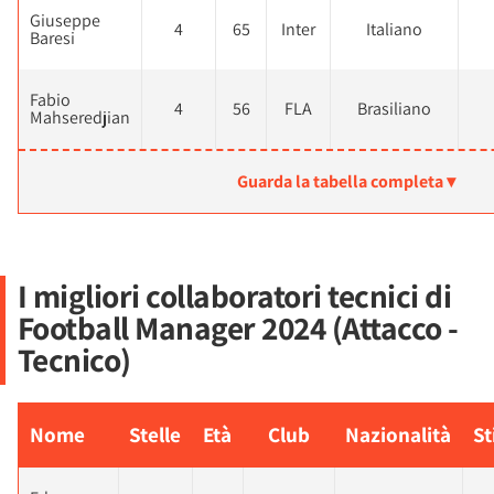
Giuseppe
4
65
Inter
Italiano
Baresi
Fabio
4
56
FLA
Brasiliano
Mahseredjian
Guarda la tabella completa ▾
I migliori collaboratori tecnici di
Football Manager 2024 (Attacco -
Tecnico)
Nome
Stelle
Età
Club
Nazionalità
St