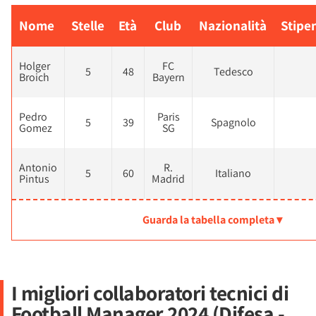
Nome
Stelle
Età
Club
Nazionalità
Stipe
Holger
FC
5
48
Tedesco
Broich
Bayern
Pedro
Paris
5
39
Spagnolo
Gomez
SG
Antonio
R.
5
60
Italiano
Pintus
Madrid
Guarda la tabella completa ▾
I migliori collaboratori tecnici di
Football Manager 2024 (Difesa -