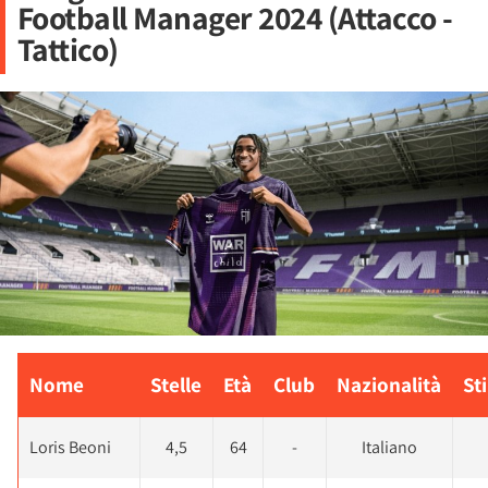
Football Manager 2024 (Attacco -
Tattico)
Nome
Stelle
Età
Club
Nazionalità
St
Loris Beoni
4,5
64
-
Italiano