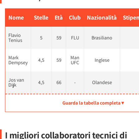
Nome
Stelle
Età
Club
Nazionalità
Stipen
Flavio
5
59
FLU
Brasiliano
Tenius
Mark
Man
4,5
59
Inglese
Dempsey
UFC
Jos van
4,5
66
-
Olandese
Dijk
Guarda la tabella completa ▾
I migliori collaboratori tecnici di