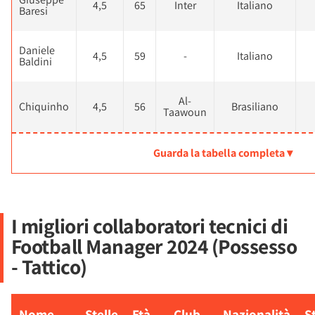
4,5
65
Inter
Italiano
Baresi
Daniele
4,5
59
-
Italiano
Baldini
Al-
Chiquinho
4,5
56
Brasiliano
Taawoun
Guarda la tabella completa ▾
I migliori collaboratori tecnici di
Football Manager 2024 (Possesso
- Tattico)
Nome
Stelle
Età
Club
Nazionalità
S