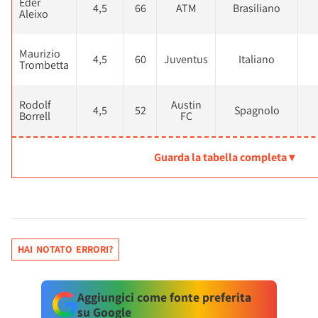
Eder
4,5
66
ATM
Brasiliano
Aleixo
Maurizio
4,5
60
Juventus
Italiano
Trombetta
Rodolf
Austin
4,5
52
Spagnolo
Borrell
FC
Guarda la tabella completa ▾
HAI NOTATO ERRORI?
Aggiungici come fonte preferita
su Google