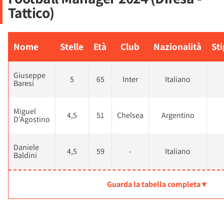
Tattico)
Nome
Stelle
Età
Club
Nazionalità
St
Giuseppe
5
65
Inter
Italiano
Baresi
Miguel
4,5
51
Chelsea
Argentino
D'Agostino
Daniele
4,5
59
-
Italiano
Baldini
Guarda la tabella completa ▾