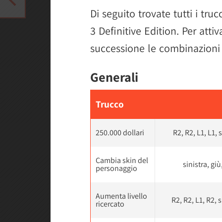
Di seguito trovate tutti i truc
3 Definitive Edition. Per attiv
successione le combinazioni d
Generali
Trucco
250.000 dollari
R2, R2, L1, L1, s
Cambia skin del
sinistra, giù
personaggio
Aumenta livello
R2, R2, L1, R2, s
ricercato