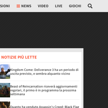
SIONI
NEWS
VIDEO
LIVE
GIOCHI
 NOTIZIE PIÙ LETTE
Kingdom Come: Deliverance 3 ha un periodo di
uscita previsto, e sembra alquanto vicino
Beast of Reincarnation riceverà aggiornamenti
regolari, il primo è in programma la prossima
settimana
Quanto ha venduto Assassin's Creed: Black Flag