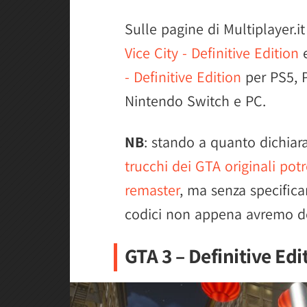
Sulle pagine di Multiplayer.i
Vice City - Definitive Edition
- Definitive Edition
per PS5, P
Nintendo Switch e PC.
NB
: stando a quanto dichia
trucchi dei GTA originali po
remaster
, ma senza specifica
codici non appena avremo det
GTA 3 – Definitive Edi