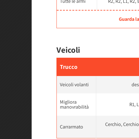
Tutte le armi
R2, R2, L1, R2, s
Guarda la
Veicoli
Trucco
Veicoli volanti
des
Migliora
R1, L
manovrabilità
Cerchio, Cerchio,
Carrarmato