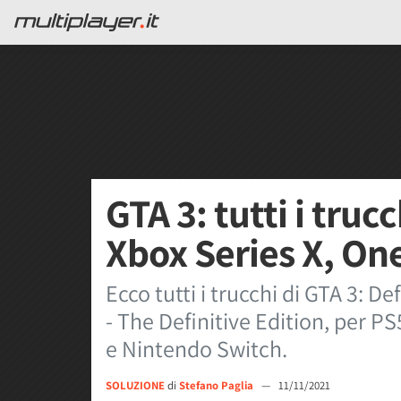
GTA 3: tutti i truc
Xbox Series X, On
Ecco tutti i trucchi di GTA 3: De
- The Definitive Edition, per P
e Nintendo Switch.
SOLUZIONE
di
Stefano Paglia
—
11/11/2021