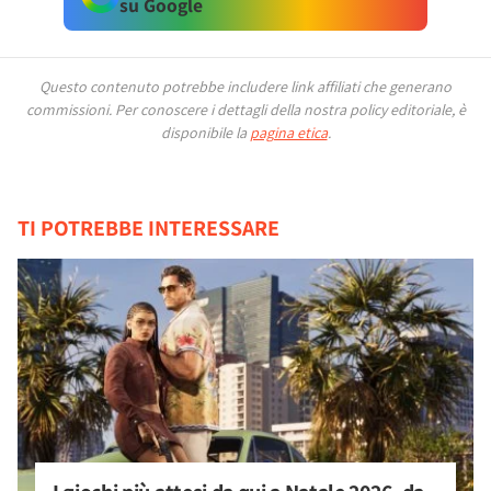
su Google
Questo contenuto potrebbe includere link affiliati che generano
commissioni.
Per conoscere i dettagli della nostra policy editoriale, è
disponibile la
pagina etica
.
TI POTREBBE INTERESSARE