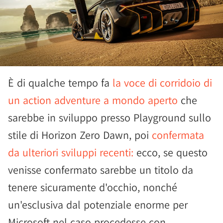
È di qualche tempo fa
la voce di corridoio di
un action adventure a mondo aperto
che
sarebbe in sviluppo presso Playground sullo
stile di Horizon Zero Dawn, poi
confermata
da ulteriori sviluppi recenti:
ecco, se questo
venisse confermato sarebbe un titolo da
tenere sicuramente d'occhio, nonché
un'esclusiva dal potenziale enorme per
Microsoft nel caso procedesse con