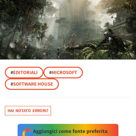
#
EDITORIALI
#
MICROSOFT
#
SOFTWARE HOUSE
HAI NOTATO ERRORI?
Aggiungici come fonte preferita