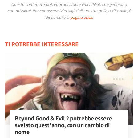
Questo contenuto potrebbe includere link affiliati che generano
commissioni.
Per conoscere i dettagli della nostra policy editoriale, è
disponibile la
pagina etica
.
TI POTREBBE INTERESSARE
Beyond Good & Evil 2 potrebbe essere 
svelato quest'anno, con un cambio di 
nome