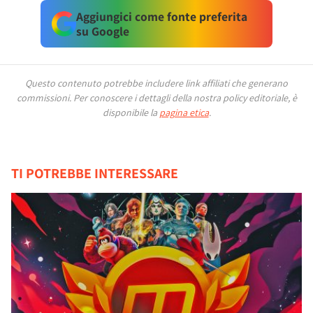
Aggiungici come fonte preferita
su Google
Questo contenuto potrebbe includere link affiliati che generano
commissioni.
Per conoscere i dettagli della nostra policy editoriale, è
disponibile la
pagina etica
.
TI POTREBBE INTERESSARE