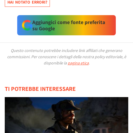
HAI NOTATO ERRORI?
Aggiungici come fonte preferita
su Google
Questo contenuto potrebbe includere link affiliati che generano
commissioni.
Per conoscere i dettagli della nostra policy editoriale, è
disponibile la
pagina etica
.
TI POTREBBE INTERESSARE