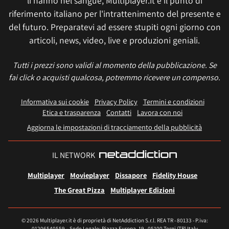
li hanno nel sangue, Multiplayer.it è il punto di
riferimento italiano per l'intrattenimento del presente e
del futuro. Preparatevi ad essere stupiti ogni giorno con
articoli, news, video, live e produzioni geniali.
Tutti i prezzi sono validi al momento della pubblicazione. Se
fai click o acquisti qualcosa, potremmo ricevere un compenso.
Informativa sui cookie
Privacy Policy
Termini e condizioni
Etica e trasparenza
Contatti
Lavora con noi
Aggiorna le impostazioni di tracciamento della pubblicità
IL NETWORK
Multiplayer
Movieplayer
Dissapore
Fidelity House
The Great Pizza
Multiplayer Edizioni
© 2026 Multiplayer.it è di proprietà di NetAddiction S.r.l. REA TR - 80133 - P.iva:
01206540559 – Sede Legale: Piazza Europa, 19 - 05100 Terni (TR) Italy