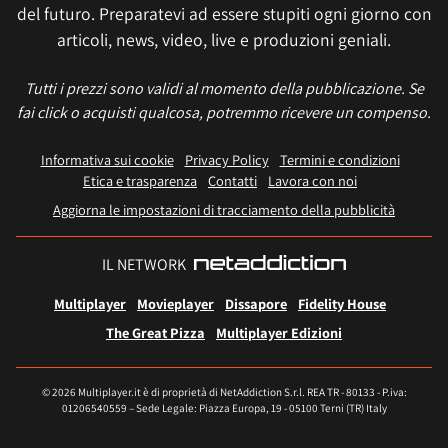
del futuro. Preparatevi ad essere stupiti ogni giorno con
articoli, news, video, live e produzioni geniali.
Tutti i prezzi sono validi al momento della pubblicazione. Se
fai click o acquisti qualcosa, potremmo ricevere un compenso.
Informativa sui cookie
Privacy Policy
Termini e condizioni
Etica e trasparenza
Contatti
Lavora con noi
Aggiorna le impostazioni di tracciamento della pubblicità
IL NETWORK
Multiplayer
Movieplayer
Dissapore
Fidelity House
The Great Pizza
Multiplayer Edizioni
© 2026 Multiplayer.it è di proprietà di NetAddiction S.r.l. REA TR - 80133 - P.iva:
01206540559 – Sede Legale: Piazza Europa, 19 - 05100 Terni (TR) Italy