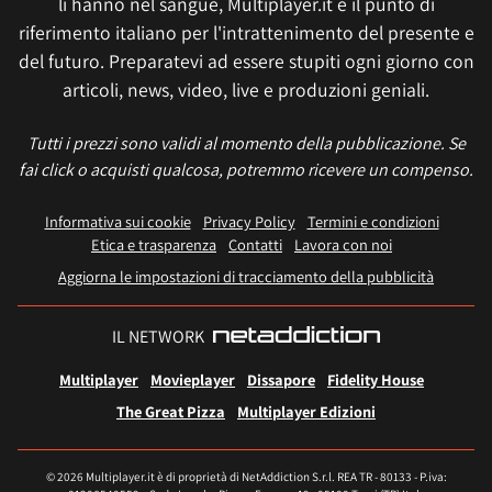
li hanno nel sangue, Multiplayer.it è il punto di
riferimento italiano per l'intrattenimento del presente e
del futuro. Preparatevi ad essere stupiti ogni giorno con
articoli, news, video, live e produzioni geniali.
Tutti i prezzi sono validi al momento della pubblicazione. Se
fai click o acquisti qualcosa, potremmo ricevere un compenso.
Informativa sui cookie
Privacy Policy
Termini e condizioni
Etica e trasparenza
Contatti
Lavora con noi
Aggiorna le impostazioni di tracciamento della pubblicità
IL NETWORK
Multiplayer
Movieplayer
Dissapore
Fidelity House
The Great Pizza
Multiplayer Edizioni
© 2026 Multiplayer.it è di proprietà di NetAddiction S.r.l. REA TR - 80133 - P.iva: