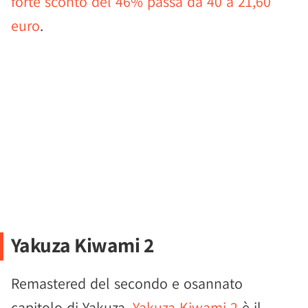
forte sconto del 46% passa da 40 a 21,60
euro
.
Yakuza Kiwami 2
Remastered del secondo e osannato
capitolo di Yakuza,
Yakuza Kiwami 2
è il