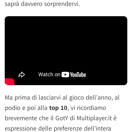
saprà davvero sorprendervi.
Ma prima di lasciarvi al gioco dell'anno, al
podio e poi alla
top 10
, vi ricordiamo
brevemente che il GotY di Multiplayer.it è
espressione delle preferenze dell'intera