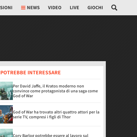
SIONI
NEWS
VIDEO
LIVE
GIOCHI
I POTREBBE INTERESSARE
Per David Jaffe, il Kratos moderno non
convince come protagonista di una saga come
God of War
God of War ha trovato altri quattro attori per la
serie TV, compresi i figli di Thor
Cory Barlog potrebbe essere al lavoro sul