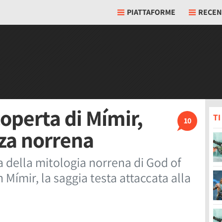
PIATTAFORME
RECEN
coperta di Mímir,
T
10
zza norrena
 della mitologia norrena di God of
Mímir, la saggia testa attaccata alla