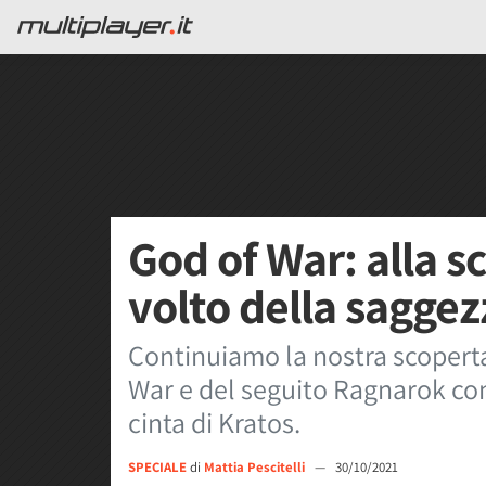
God of War: alla s
volto della sagge
Continuiamo la nostra scoperta
War e del seguito Ragnarok con 
cinta di Kratos.
SPECIALE
di
Mattia Pescitelli
—
30/10/2021