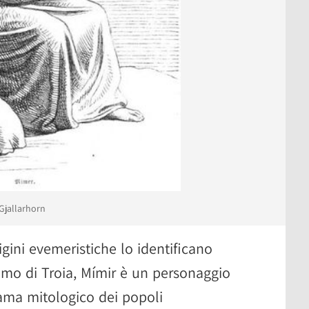
Gjallarhorn
rigini evemeristiche lo identificano
iamo di Troia, Mímir è un personaggio
ama mitologico dei popoli