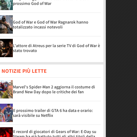
prossimo God of War
God of War e God of War Ragnarok hanno
totalizzato incassi notevoli
L'attore di Atreus per la serie TV di God of War è
stato trovato
 NOTIZIE PIÙ LETTE
Marvel's Spider-Man 2 aggiorna il costume di
Brand New Day dopo le critiche dei fan
Il prossimo trailer di GTA 6 ha data e orario:
sarà visibile su Netflix
Il record di giocatori di Gears of War: E-Day su
Steam ha già battuto tutti gli altri titoli della