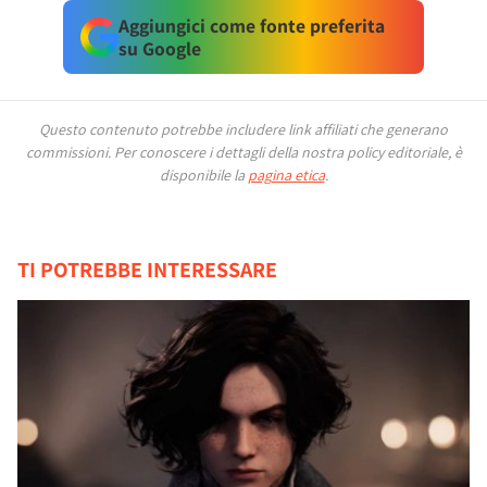
Aggiungici come fonte preferita
su Google
Questo contenuto potrebbe includere link affiliati che generano
commissioni.
Per conoscere i dettagli della nostra policy editoriale, è
disponibile la
pagina etica
.
TI POTREBBE INTERESSARE