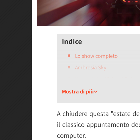
Indice
Lo show completo
Ambrosia Sky
Neverwinter Nights II Enhan
Fresh Tracks
Mostra di più
Ratatan
A chiudere questa "estate de
Moomintroll
il classico appuntamento de
Den of Wolves
computer.
The Rogue Prince of Persia