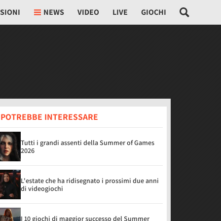
SIONI
NEWS
VIDEO
LIVE
GIOCHI
I POTREBBE INTERESSARE
Tutti i grandi assenti della Summer of Games
2026
L'estate che ha ridisegnato i prossimi due anni
di videogiochi
I 10 giochi di maggior successo del Summer