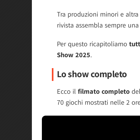
EVE Frontier Founder
Tra produzioni minori e altra
Modulus
rivista assembla sempre una 
Generation Exile
Per questo ricapitoliamo
The Alters
tut
Show 2025
.
Moonlighter 2
No More Room in Hell 2
Lo show completo
Mandrake
The Last Caretaker
Ecco il
filmato completo
del
Dark Switch
70 giochi mostrati nelle 2 or
EverSiege Untold Ages
Terra Tech Legion
Lost Rift