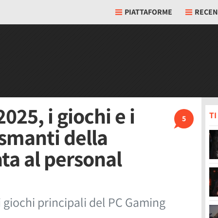
PIATTAFORME
RECEN
25, i giochi e i
T
5
asmanti della
ta al personal
i giochi principali del PC Gaming