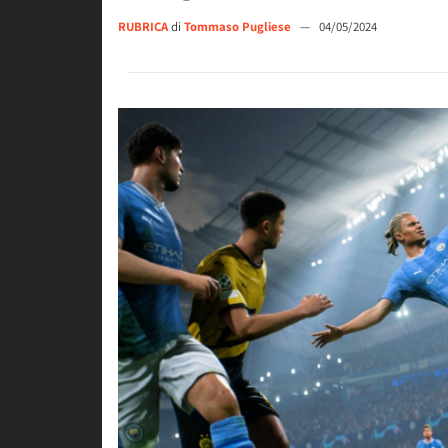
RUBRICA
di
Tommaso Pugliese
—
04/05/2024