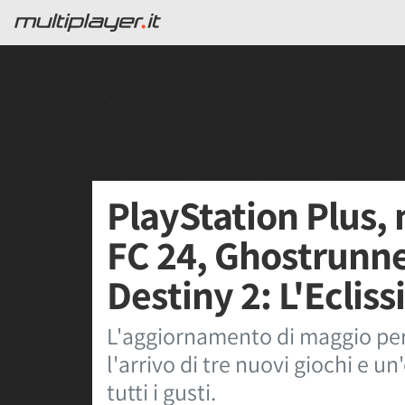
PlayStation Plus,
FC 24, Ghostrunne
Destiny 2: L'Eclissi
L'aggiornamento di maggio per 
l'arrivo di tre nuovi giochi e u
tutti i gusti.