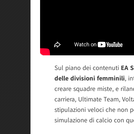
Sul piano dei contenuti
EA S
delle divisioni femminili
, i
creare squadre miste, e rila
carriera, Ultimate Team, Volt
stipulazioni veloci che non
simulazione di calcio con que