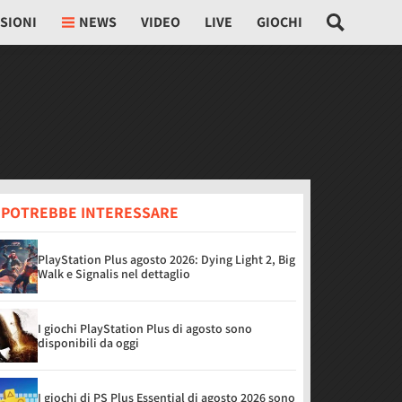
SIONI
NEWS
VIDEO
LIVE
GIOCHI
I POTREBBE INTERESSARE
PlayStation Plus agosto 2026: Dying Light 2, Big
Walk e Signalis nel dettaglio
I giochi PlayStation Plus di agosto sono
disponibili da oggi
I giochi di PS Plus Essential di agosto 2026 sono