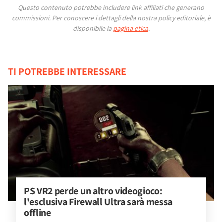
Questo contenuto potrebbe includere link affiliati che generano
commissioni.
Per conoscere i dettagli della nostra policy editoriale, è
disponibile la
pagina etica
.
TI POTREBBE INTERESSARE
PS VR2 perde un altro videogioco: 
l'esclusiva Firewall Ultra sarà messa 
offline