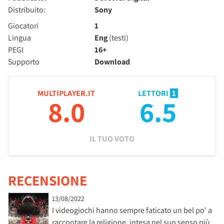
Distribuito:
Sony
Giocatori
1
Lingua
Eng
(testi)
PEGI
16+
Supporto
Download
MULTIPLAYER.IT
LETTORI
1
8.0
6.5
IL TUO VOTO
RECENSIONE
13/08/2022
I videogiochi hanno sempre faticato un bel po' a
raccontare la religione, intesa nel suo senso più